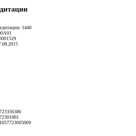
едитации
едитации: 1440
 90А01
 0001529
7.08.2015
723356386
72301001
1057723005009