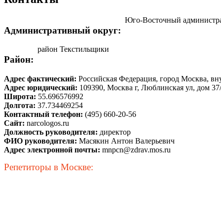
Юго-Восточный администр
Административный округ:
район Текстильщики
Район:
Адрес фактический:
Российская Федерация, город Москва, в
Адрес юридический:
109390, Москва г, Люблинская ул, дом 37
Широта:
55.696576992
Долгота:
37.734469254
Контактный телефон:
(495) 660-20-56
Сайт:
narcologos.ru
Должность руководителя:
директор
ФИО руководителя:
Масякин Антон Валерьевич
Адрес электронной почты:
mnpcn@zdrav.mos.ru
Репетиторы в Москве: