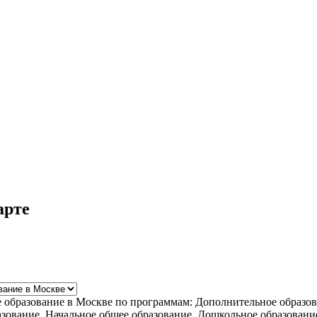
рте
е образование в Москве по программам: Дополнительное образо
азование, Начальное общее образование, Дошкольное образован