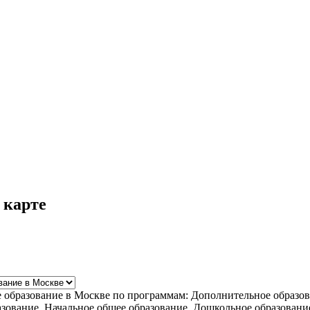
 карте
е образование в Москве по программам: Дополнительное образо
азование, Начальное общее образование, Дошкольное образован